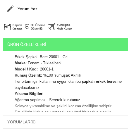
Yorum Yaz
ÜRÜN ÖZELLIKLERI
Erkek Şapkalı Bere 20601 - Gri
Marka:
Fonem - Tıklaalbeni
Model / Kod:
20601-1
Kumaş Özellik:
%100 Yumuşak Akrilik
Her ortam için kullanıma uygun olan bu
şapkalı erkek bere
sine
bayılacaksınız!
Yıkama Bilgileri
:
Ağartma yapılmaz. Sererek kurutunuz.
Kolayca yıkanabilme ve şeklini koruma özelliğine sahiptir.
Sevdiğiniz kişiye onu ısıtacak çok özel bir hediye olabilir.
En çok beğenilen hediyeler vücudu sıcak tutan hediyelerin olduğu
YORUMLAR
(0)
bilinmektedir.
Hediye paketi yaptırmak için alışveriş adımları sırasında karşınıza