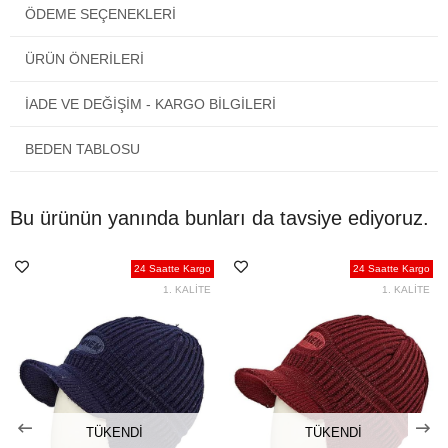
ÖDEME SEÇENEKLERI
çıkacak olan kutucuğu işaretlemeniz yeterlidir. Yazılı not bırakma
imkanı vardır.
ÜRÜN ÖNERILERI
Türkiye'nin neresinde olursanız olun siparişiniz kapınıza gelecektir.
İADE VE DEĞİŞİM - KARGO BİLGİLERİ
BEDEN TABLOSU
Bu ürünün yanında bunları da tavsiye ediyoruz.
24 Saatte Kargo
24 Saatte Kargo
1. KALİTE
1. KALİTE
TÜKENDI
TÜKENDI