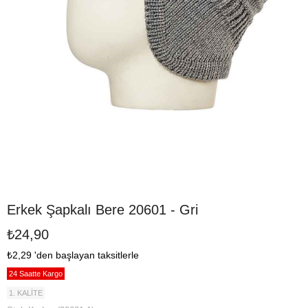
Erkek Şapkalı Bere 20601 - Gri
₺24,90
₺2,29
'den başlayan taksitlerle
24 Saatte Kargo
1. KALİTE