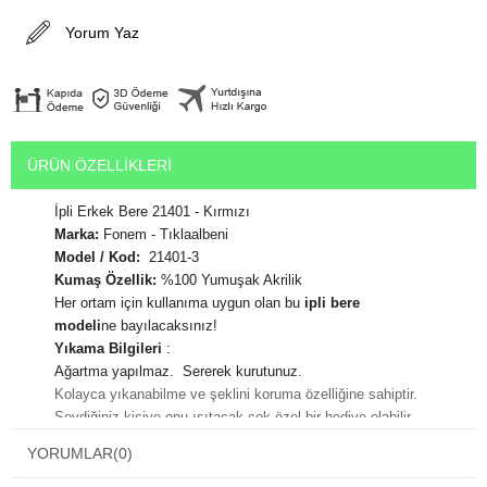
Yorum Yaz
ÜRÜN ÖZELLIKLERI
İpli Erkek Bere 21401 - Kırmızı
Marka:
Fonem - Tıklaalbeni
Model / Kod:
21401-3
Kumaş Özellik:
%100 Yumuşak Akrilik
Her ortam için kullanıma uygun olan bu
ipli bere
modeli
ne bayılacaksınız!
Yıkama Bilgileri
:
Ağartma yapılmaz. Sererek kurutunuz.
Kolayca yıkanabilme ve şeklini koruma özelliğine sahiptir.
Sevdiğiniz kişiye onu ısıtacak çok özel bir hediye olabilir.
En çok beğenilen hediyeler vücudu sıcak tutan hediyelerin olduğu
YORUMLAR
(0)
bilinmektedir.
Hediye paketi yaptırmak için alışveriş adımları sırasında karşınıza