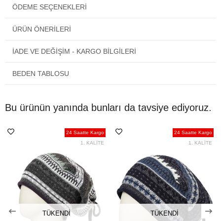
ÖDEME SEÇENEKLERI
çıkacak olan kutucuğu işaretlemeniz yeterlidir. Yazılı not bırakma
imkanı vardır.
ÜRÜN ÖNERILERI
Türkiye'nin neresinde olursanız olun siparişiniz kapınıza gelecektir.
İADE VE DEĞİŞİM - KARGO BİLGİLERİ
BEDEN TABLOSU
Bu ürünün yanında bunları da tavsiye ediyoruz.
24 Saatte Kargo
24 Saatte Kargo
1. KALİTE
1. KALİTE
TÜKENDI
TÜKENDI