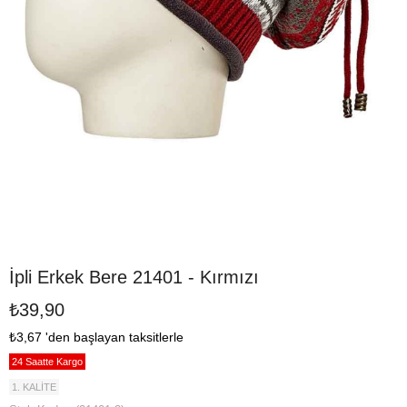
İpli Erkek Bere 21401 - Kırmızı
₺39,90
₺3,67
'den başlayan taksitlerle
24 Saatte Kargo
1. KALİTE