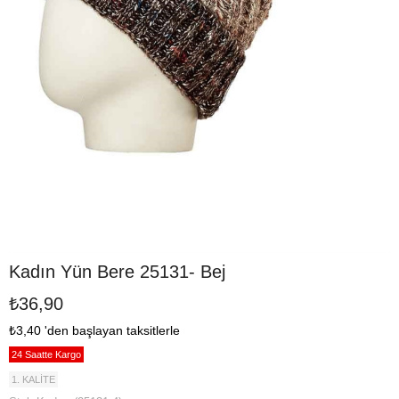
Kadın Yün Bere 25131- Bej
₺36,90
₺3,40
'den başlayan taksitlerle
24 Saatte Kargo
1. KALİTE