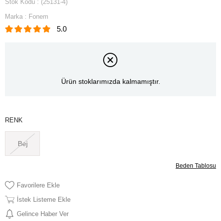
Stok Kodu
(25131-4)
Marka
:
Fonem
5.0
Ürün stoklarımızda kalmamıştır.
RENK
Bej
Beden Tablosu
Favorilere Ekle
İstek Listeme Ekle
Gelince Haber Ver