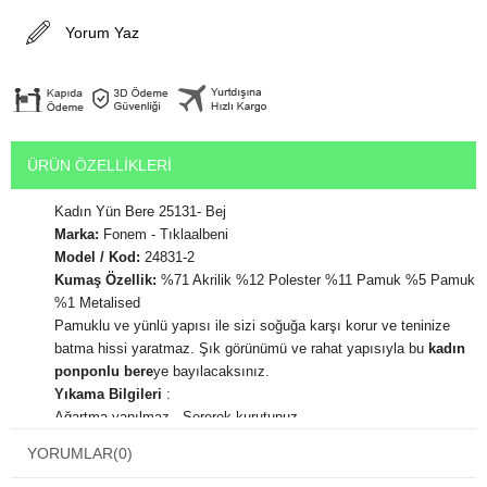
Yorum Yaz
ÜRÜN ÖZELLIKLERI
Kadın Yün Bere 25131- Bej
Marka:
Fonem - Tıklaalbeni
Model / Kod:
24831-2
Kumaş Özellik:
%71 Akrilik %12 Polester %11 Pamuk %5 Pamuk
%1 Metalised
Pamuklu ve yünlü yapısı ile sizi soğuğa karşı korur ve teninize
batma hissi yaratmaz. Şık görünümü ve rahat yapısıyla bu
kadın
ponponlu bere
ye bayılacaksınız.
Yıkama Bilgileri
:
Ağartma yapılmaz. Sererek kurutunuz.
Kolayca yıkanabilme ve şeklini koruma özelliğine sahiptir.
YORUMLAR
(0)
Sevdiğiniz kişiye onu ısıtacak çok özel bir hediye olabilir.
En çok beğenilen hediyeler vücudu sıcak tutan hediyelerin olduğu