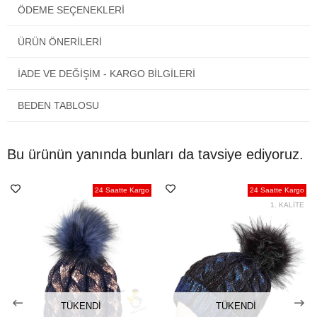
ÖDEME SEÇENEKLERI
imkanı vardır.
Türkiye'nin neresinde olursanız olun siparişiniz kapınıza gelecektir.
ÜRÜN ÖNERILERI
İADE VE DEĞİŞİM - KARGO BİLGİLERİ
BEDEN TABLOSU
Bu ürünün yanında bunları da tavsiye ediyoruz.
24 Saatte Kargo
24 Saatte Kargo
1. KALİTE
TÜKENDI
TÜKENDI