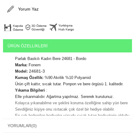
Yorum Yaz
ÜRÜN ÖZELLIKLERI
Parlak Baskılı Kadın Bere 24681 - Bordo
Marka:
Fonem
24681-3
Model:
Kumaş Özellik:
%90 Akrilik %10 Polyamid
Ürün çift kattır, sıcak tutar. Ponpon ve bere örgüsü 1. kalitedir.
Yıkama Bilgileri
:
Elle yıkanmalıdır. Ağartma yapılmaz. Sererek kurutunuz.
Kolayca yıkanabilme ve şeklini koruma özelliğine sahip yün bere
Sevdiğiniz kişiye onu ısıtacak çok özel bir hediye olabilir.
En çok beğenilen hediyeler vücudu sıcak tutan hediyelerin olduğu
bilinmektedir.
YORUMLAR
(0)
Hediye paketi yaptırmak için alışveriş adımları sırasında karşınıza
çıkacak olan kutucuğu işaretlemeniz yeterlidir. Yazılı not bırakma