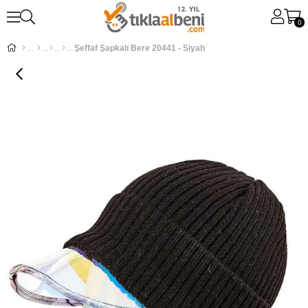
0
Şeffaf Şapkalı Bere 20441 - Siyah