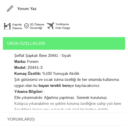
Yorum Yaz
ÜRÜN ÖZELLIKLERI
Şeffaf Şapkalı Bere 20441 - Siyah
Marka:
Fonem
20441-3
Model:
Kumaş Özellik:
%100 Yumuşak Akrilik
Şık görünümü ve sıcak tutma özelliği ile her ortamda kullanıma
uygun olan bu
bayan terekli bere
ye bayılacaksınız.
Yıkama Bilgileri
:
Elle yıkanmalıdır. Ağartma yapılmaz. Sererek kurutunuz.
Kolayca yıkanabilme ve şeklini koruma özelliğine sahip yün bere
Sevdiğiniz kişiye onu ısıtacak çok özel bir hediye olabilir.
En çok beğenilen hediyeler vücudu sıcak tutan hediyelerin olduğu
YORUMLAR
(0)
bilinmektedir.
Hediye paketi yaptırmak için alışveriş adımları sırasında karşınıza