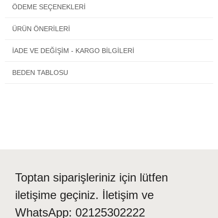
ÖDEME SEÇENEKLERI
çıkacak olan kutucuğu işaretlemeniz yeterlidir. Yazılı not bırakma
imkanı vardır.
ÜRÜN ÖNERILERI
Türkiye'nin neresinde olursanız olun siparişiniz kapınıza gelecektir.
İADE VE DEĞİŞİM - KARGO BİLGİLERİ
BEDEN TABLOSU
Toptan siparişleriniz için lütfen
iletişime geçiniz. İletişim ve
WhatsApp: 02125302222