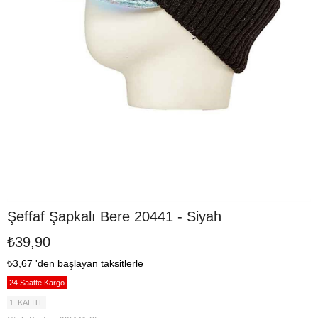
Şeffaf Şapkalı Bere 20441 - Siyah
₺39,90
₺3,67
'den başlayan taksitlerle
24 Saatte Kargo
1. KALİTE