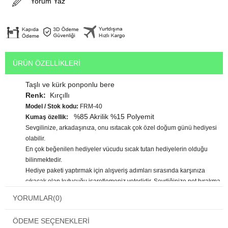
Yorum Yaz
ÜRÜN ÖZELLIKLERI
Taşlı ve kürk ponponlu bere
Renk:
Kırçıllı
Model / Stok kodu:
FRM-40
%85 Akrilik %15 Polyemit
Kumaş özellik:
Sevgilinize, arkadaşınıza, onu ısıtacak çok özel doğum günü hediyesi
olabilir.
En çok beğenilen hediyeler vücudu sıcak tutan hediyelerin olduğu
bilinmektedir.
Hediye paketi yaptırmak için alışveriş adımları sırasında karşınıza
çıkacak olan kutucuğu işaretlemeniz yeterlidir. Sevdiğinize not bırakma
imkanınız vardır.
YORUMLAR
(0)
Sevgililerin ve evlilerin aradığı
sevgiliye hediye
olarak
özellikle kış aylarında bu çok özel ürünü kesinlikle tercih
ÖDEME SEÇENEKLERI
edebilirsiniz.