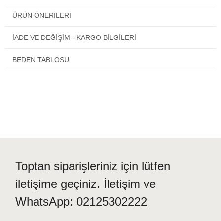
Özel günlerde de kullanılır, günlük koşturmaca sırasında
ÜRÜN ÖNERILERI
veya okula giderken giyebileceğiniz
bayan atkı
takımı
seçeneği de olabilir. En çok beğenilen hediyeler vücudu sıcak
tutan hediyelerin olduğu bilinmektedir.
İADE VE DEĞİŞİM - KARGO BİLGİLERİ
Sonbahar kış ayları için öne çıkan
erkek atkı takımı
ve
erkek
bere
modellerini inceleyip sipariş verebilirsiniz.
BEDEN TABLOSU
En çok beğenilen hediyeler vücudu sıcak tutan hediyelerin
olduğu bilinmektedir.
Hediye paketi yaptırmak için alışveriş adımları sırasında
karşınıza çıkacak olan kutucuğu işaretlemeniz yeterlidir.
Sevdiğinize not bırakma imkanınız vardır.
Kapıda ödeme imkanı.
Türkiye'nin neresinde olursanız olun siparişiniz kapınıza
gelecektir.
Toptan siparişleriniz için lütfen
iletişime geçiniz. İletişim ve
WhatsApp: 02125302222